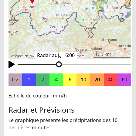
100 km
Radar auj., 16:00
©
search.ch
,
swisstopo
,
OpenStreetMap
,
others
0.2
1
2
4
6
10
20
40
60
Échelle de couleur: mm/h
Radar et Prévisions
Le graphique présente les précipitations des 10
dernières minutes.