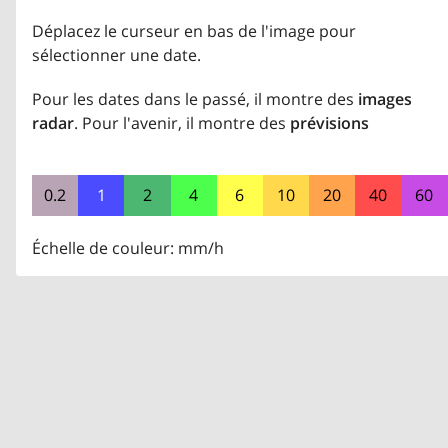
Déplacez le curseur en bas de l'image pour
sélectionner une date.
Pour les dates dans le passé, il montre des
images
radar
. Pour l'avenir, il montre des
prévisions
0.2
1
2
4
6
10
20
40
60
Échelle de couleur: mm/h