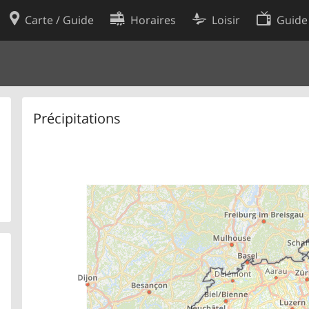
Carte / Guide
Horaires
Loisir
Guide
Politique en matière de cooki
utilisation
Préférences de cookies
des données
Développeurs
Précipitations