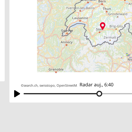
Radar auj., 6:40
©
search.ch
,
swisstopo
,
OpenStreetMap
,
others