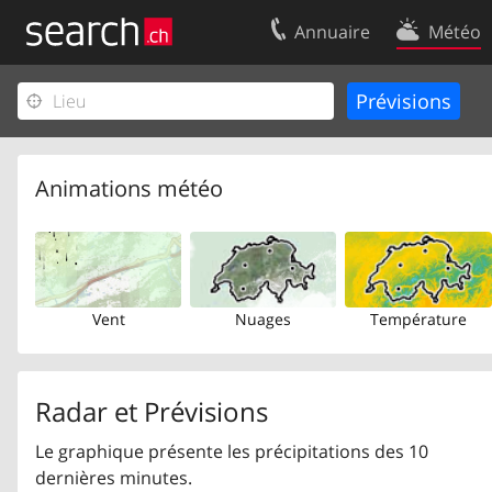
Annuaire
Météo
Votre inscription
Contact
Centre clients
Conditions d’
Mentions Légales
Protection 
Animations météo
Vent
Nuages
Température
Radar et Prévisions
Le graphique présente les précipitations des 10
dernières minutes.