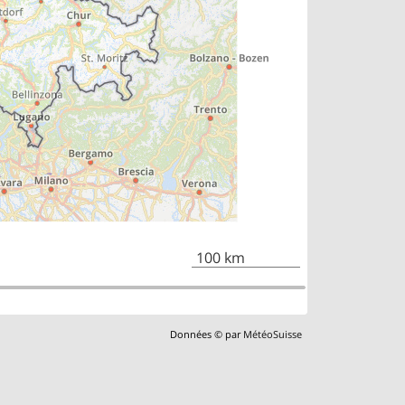
100 km
Données © par
MétéoSuisse