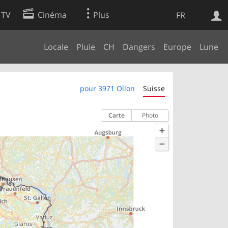
 TV
Cinéma
Plus
FR
Locale
Pluie
CH
Dangers
Europe
Lune
es
Web
Apps
pour 3971 Ollon
Suisse
Carte
Photo
+
−