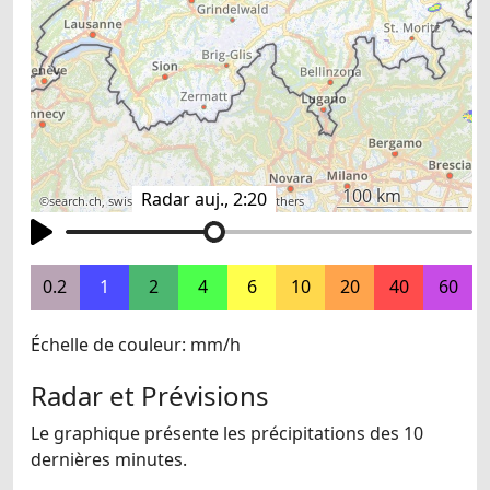
100 km
Radar auj., 2:20
©
search.ch
,
swisstopo
,
OpenStreetMap
,
others
0.2
1
2
4
6
10
20
40
60
Échelle de couleur: mm/h
Radar et Prévisions
Le graphique présente les précipitations des 10
dernières minutes.