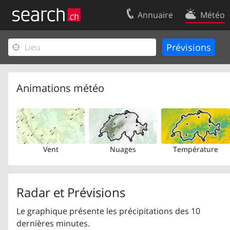
Annuaire
Météo
Votre inscription
Contact
Centre clients
Conditions d’
Mentions Légales
Protection 
Animations météo
Vent
Nuages
Température
Radar et Prévisions
Le graphique présente les précipitations des 10
dernières minutes.