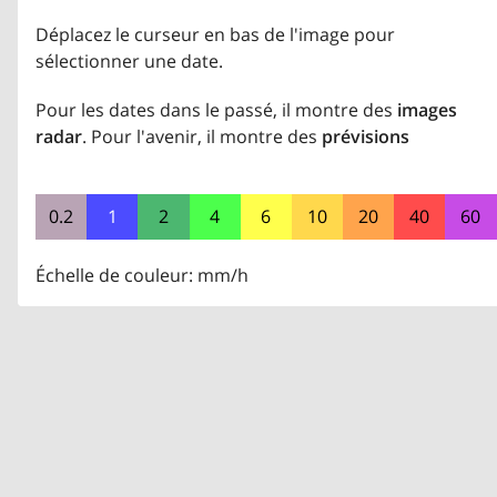
Déplacez le curseur en bas de l'image pour
sélectionner une date.
Pour les dates dans le passé, il montre des
images
radar
. Pour l'avenir, il montre des
prévisions
0.2
1
2
4
6
10
20
40
60
Échelle de couleur: mm/h