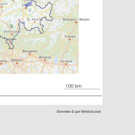
100 km
Données © par
MétéoSuisse