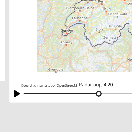
Radar auj., 4:20
©
search.ch
,
swisstopo
,
OpenStreetMap
,
others