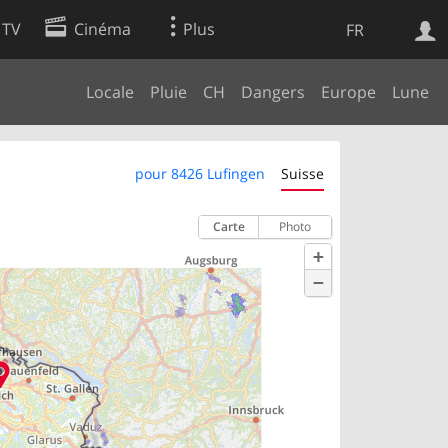
 TV
Cinéma
Plus
FR
Locale
Pluie
CH
Dangers
Europe
Lune
es
Web
Apps
pour 8426 Lufingen
Suisse
Carte
Photo
+
−