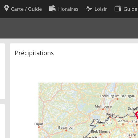
Carte / Guide
Horaires
Loisir
Guide
Politique en matière de cooki
utilisation
Préférences de cookies
des données
Développeurs
Précipitations