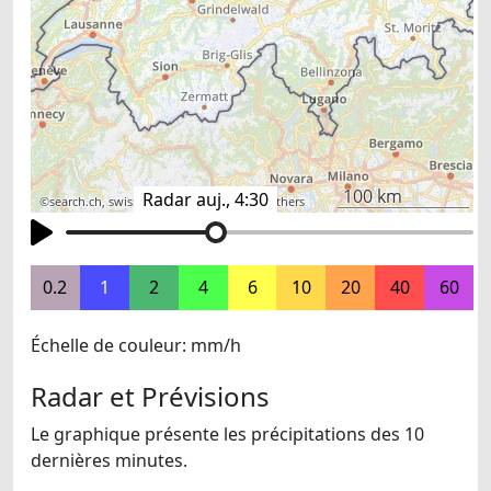
100 km
Radar auj., 4:30
©
search.ch
,
swisstopo
,
OpenStreetMap
,
others
0.2
1
2
4
6
10
20
40
60
Échelle de couleur: mm/h
Radar et Prévisions
Le graphique présente les précipitations des 10
dernières minutes.