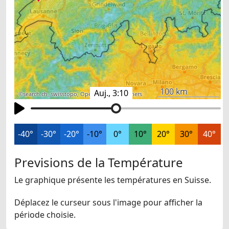
100 km
Auj., 3:10
©
search.ch
,
swisstopo
,
OpenStreetMap
,
others
-40°
-30°
-20°
-10°
0°
10°
20°
30°
40°
Previsions de la Température
Le graphique présente les températures en Suisse.
Déplacez le curseur sous l'image pour afficher la
période choisie.