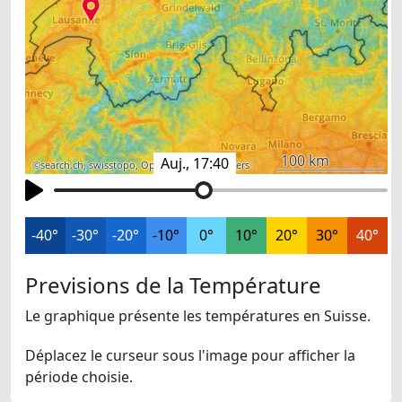
100 km
Auj., 17:40
©
search.ch
,
swisstopo
,
OpenStreetMap
,
others
-40°
-30°
-20°
-10°
0°
10°
20°
30°
40°
Previsions de la Température
Le graphique présente les températures en Suisse.
Déplacez le curseur sous l'image pour afficher la
période choisie.