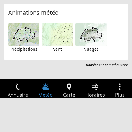
Animations météo
Précipitations
Vent
Nuages
Données © par
MétéoSuisse
Annuaire
Météo
Carte
Horaires
Plus
Connexion
Services