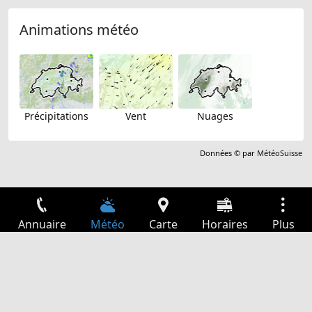
Animations météo
Précipitations
Vent
Nuages
Données © par
MétéoSuisse
Annuaire
Météo
Carte
Horaires
Plus
Connexion
Services