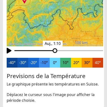
100 km
Auj., 1:10
©
search.ch
,
swisstopo
,
OpenStreetMap
,
others
-40°
-30°
-20°
-10°
0°
10°
20°
30°
40°
Previsions de la Température
Le graphique présente les températures en Suisse.
Déplacez le curseur sous l'image pour afficher la
période choisie.