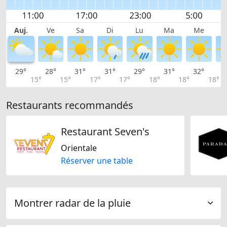
Auj.
Ve
Sa
Di
Lu
Ma
Me
29°
28°
31°
31°
29°
31°
32°
3
15°
15°
17°
17°
18°
18°
18°
Restaurants recommandés
Restaurant Seven's
Orientale
Réserver une table
Montrer radar de la pluie