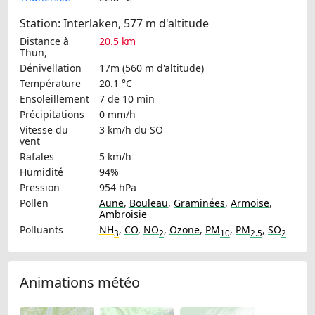
Station: Interlaken, 577 m d'altitude
Distance à
20.5 km
Thun,
Dénivellation
17m (560 m d'altitude)
Température
20.1 °C
Ensoleillement
7 de 10 min
Précipitations
0 mm/h
Vitesse du
3 km/h
du SO
vent
Rafales
5 km/h
Humidité
94%
Pression
954 hPa
Pollen
Aune
,
Bouleau
,
Graminées
,
Armoise
,
Ambroisie
Polluants
NH
,
CO
,
NO
,
Ozone
,
PM
,
PM
,
SO
3
2
10
2.5
2
Animations météo