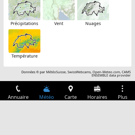
Précipitations
Vent
Nuages
Température
Données © par
MétéoSuisse
,
SwissWebcams
,
Open-Meteo.com
,
CAMS
ENSEMBLE data provider
Annuaire
Météo
Carte
Horaires
Plus
Connexion
Services