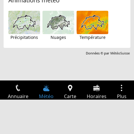
Animations météo
Précipitations
Nuages
Température
Données © par
MétéoSuisse
Annuaire
Météo
Carte
Horaires
Plus
Connexion
Services