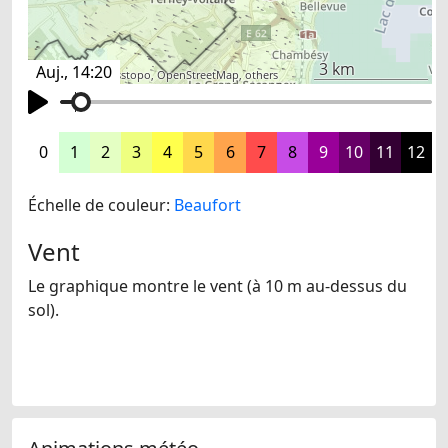
3 km
Auj., 14:20
©
search.ch
,
swisstopo
,
OpenStreetMap
,
others
0
1
2
3
4
5
6
7
8
9
10
11
12
Échelle de couleur:
Beaufort
Vent
Le graphique montre le vent (à 10 m au-dessus du
sol).