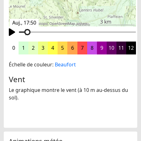
3 km
Auj., 17:50
©
search.ch
,
swisstopo
,
OpenStreetMap
,
others
0
1
2
3
4
5
6
7
8
9
10
11
12
Échelle de couleur:
Beaufort
Vent
Le graphique montre le vent (à 10 m au-dessus du
sol).