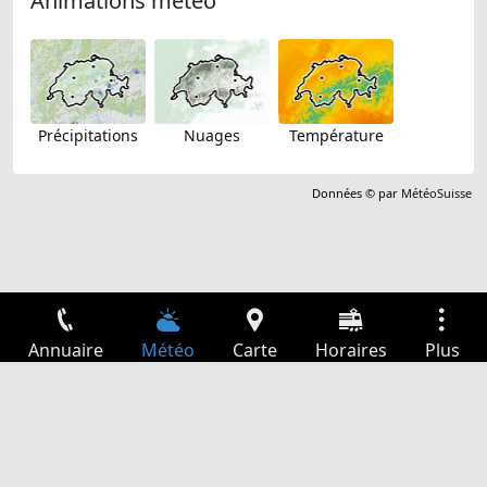
Animations météo
Précipitations
Nuages
Température
Données © par
MétéoSuisse
Annuaire
Météo
Carte
Horaires
Plus
Connexion
Services