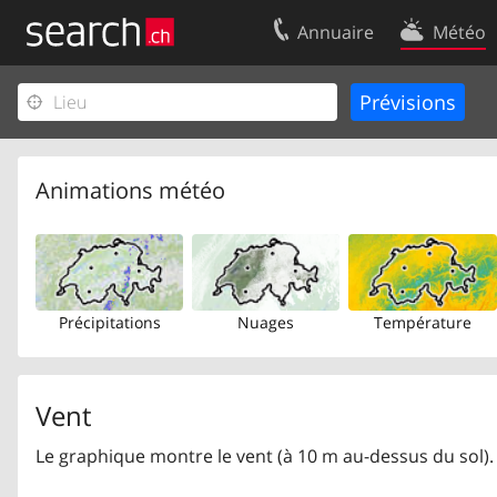
Annuaire
Météo
Votre inscription
Contact
Centre clients
Conditions d’
Mentions Légales
Protection 
Animations météo
Précipitations
Nuages
Température
Vent
Le graphique montre le vent (à 10 m au-dessus du sol).