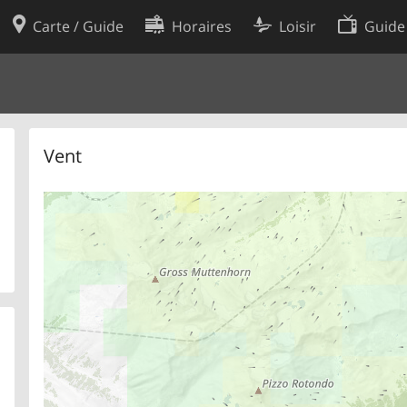
Carte / Guide
Horaires
Loisir
Guide
Politique en matière de cooki
utilisation
Préférences de cookies
des données
Développeurs
Vent