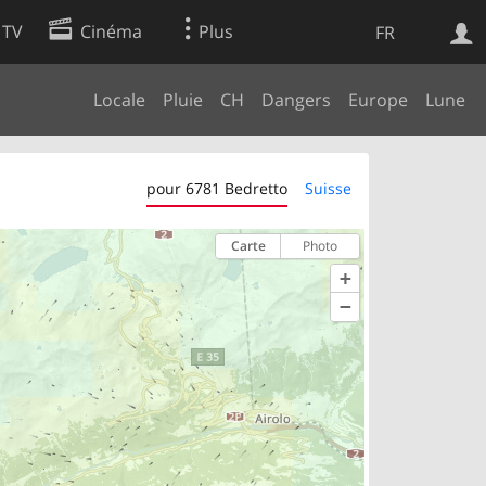
 TV
Cinéma
Plus
FR
Locale
Pluie
CH
Dangers
Europe
Lune
es
Web
Apps
pour 6781 Bedretto
Suisse
Carte
Photo
+
−