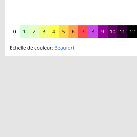
0
1
2
3
4
5
6
7
8
9
10
11
12
Échelle de couleur:
Beaufort