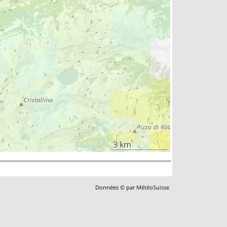
3 km
Données © par
MétéoSuisse