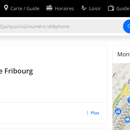
Carte / Guide
Horaires
Loisir
Guide
Préférences de cookies
utilisation
Développeurs
2'012'060
INSCRIPTIONS
des données
Recherche avancée
Mont
 matière de cookies
e Fribourg
Plus