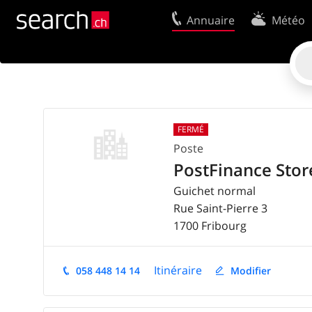
Annuaire
Météo
Votre inscription
Contact
Centre clients
Conditions d’
Utilisation
Protection 
FERMÉ
Mentions Légales
Politique en
Poste
PostFinance Stor
Guichet normal
Rue Saint-Pierre 3
1700
Fribourg
Itinéraire
058 448 14 14
Modifier