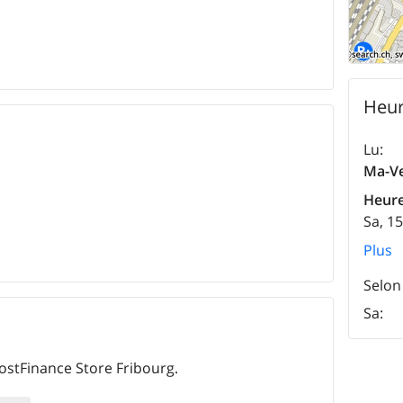
Heur
Lu
:
Ma-V
Heure
Sa, 1
Plus
Selon
Sa
:
PostFinance Store Fribourg.