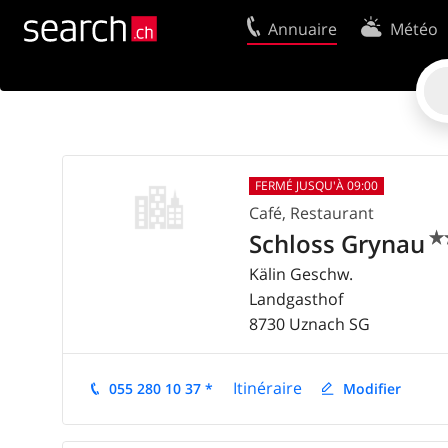
Annuaire
Météo
Votre inscription
Contact
Centre clients
Conditions d’
Utilisation
Protection 
FERMÉ JUSQU'À 09:00
Mentions Légales
Politique en
Café, Restaurant
Schloss Grynau


Kälin Geschw.
Landgasthof
8730
Uznach
SG
Itinéraire
055 280 10 37 *
Modifier