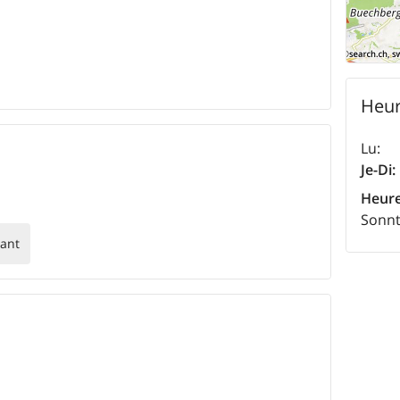
Heur
Lu
:
Je-Di
:
Heure
Sonnt
ant