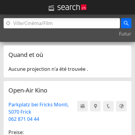
Futur
Quand et où
Aucune projection n'a été trouvée .
Open-Air Kino
Parkplatz bei Fricks Monti,
5070 Frick
062 871 04 44
Preise: