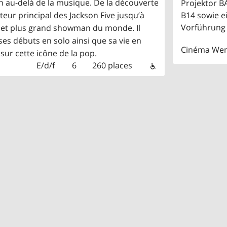
ien au-delà de la musique. De la découverte
Projektor 
eur principal des Jackson Five jusqu’à
B14 sowie e
Vorführung 
e et plus grand showman du monde. Il
es débuts en solo ainsi que sa vie en
Cinéma We
sur cette icône de la pop.
E/d/f
6
260 places