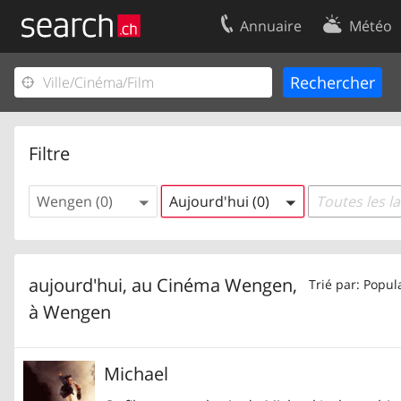
Annuaire
Météo
Votre inscription
Contact
Centre clients
Conditions d’
Mentions Légales
Protection 
Filtre
Wengen (0)
Aujourd'hui (0)
Toutes les l
aujourd'hui, au Cinéma Wengen,
Trié par: Popul
à
Wengen
Michael