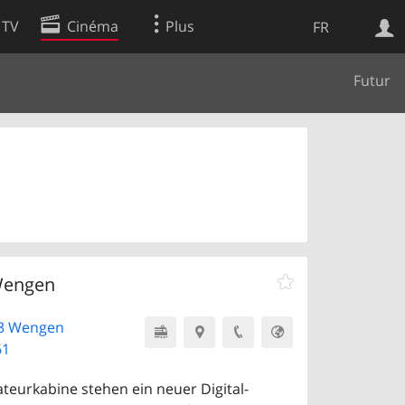
 TV
Cinéma
Plus
FR
Futur
es
Web
Apps
Wengen
23 Wengen
61
teurkabine stehen ein neuer Digital-