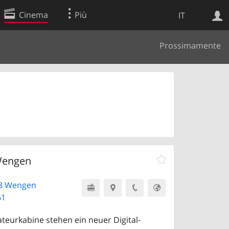
Cinema
Più
IT
Prossimamente
Ricerca Web
Applicazione
Wengen
23 Wengen
61
teurkabine stehen ein neuer Digital-