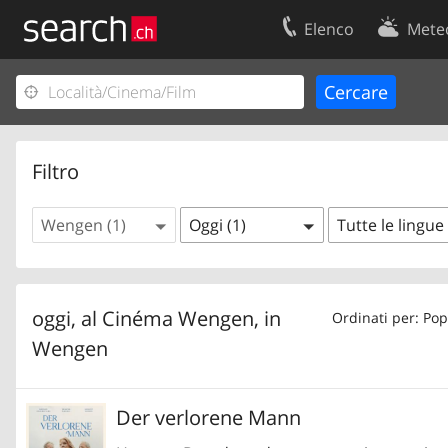
Elenco
Mete
Il vostro profolio
Contatti
Area clienti
Condizioni d’u
Informazioni Legali
Protezione dei
Filtro
Wengen (1)
Oggi (1)
Tutte le lingue 
oggi, al Cinéma Wengen, in
Ordinati per: Pop
Wengen
Der verlorene Mann