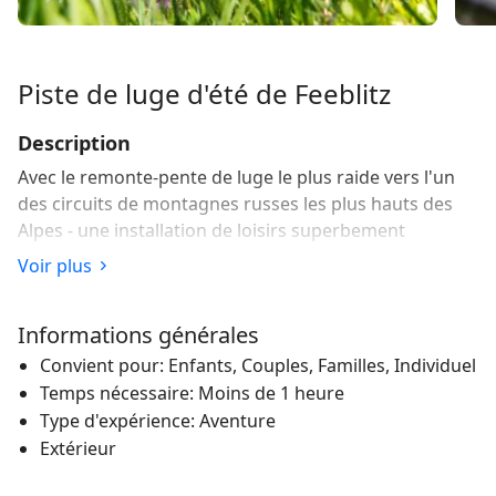
Piste de luge d'été de Feeblitz
Description
Avec le remonte-pente de luge le plus raide vers l'un
des circuits de montagnes russes les plus hauts des
Alpes - une installation de loisirs superbement
intégrée dans le paysage, promettant une bonne dose
Voir plus
de plaisir et d'adrénaline pour toute la famille.
Respirer profondément - et c'est parti : peu après le
Informations générales
départ, on tourne littéralement en rond. Le virage à
Convient pour: Enfants, Couples, Familles, Individuel
360 degrés et sur 9 mètres de hauteur unique en
Temps nécessaire: Moins de 1 heure
Suisse provoque un léger picotement dans l'estomac.
Type d'expérience: Aventure
Ce picotement s'étend progressivement à tout le corps
Extérieur
lorsque la luge franchit le fameux virage relevé. Trois
sauts complètent l'aventure sur cette piste de luge