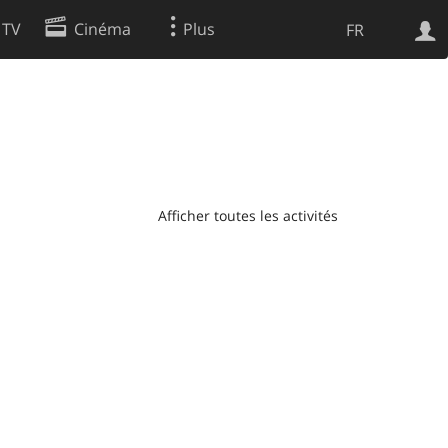
 TV
Cinéma
Plus
FR
es
Web
Apps
Afficher toutes les activités