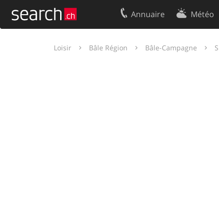
Annuaire
Météo
Votre inscription
Contact
Loisir
Bâle Région
Bâle-Campagne
S
Centre clients
Conditions d’
Mentions Légales
Protection 