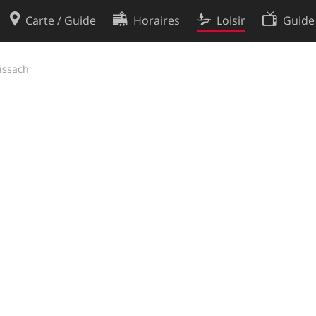
Carte / Guide
Horaires
Loisir
Guide
Politique en matière de cooki
issach
utilisation
Préférences de cookies
des données
Développeurs