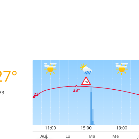
27°
33
Auj.
Lu
Ma
Me