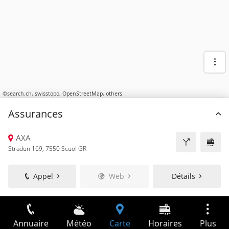
©
search.ch
,
swisstopo
,
OpenStreetMap
,
others
Assurances
AXA
Stradun 169, 7550 Scuol GR
Appel
Web
Détails
Annuaire
Météo
Carte
Horaires
Plus