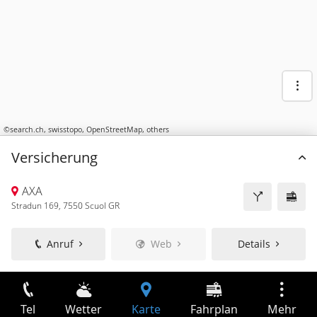
©
search.ch
,
swisstopo
,
OpenStreetMap
,
others
Versicherung
AXA
Stradun 169, 7550 Scuol GR
Anruf
Web
Details
Tel
Wetter
Karte
Fahrplan
Mehr