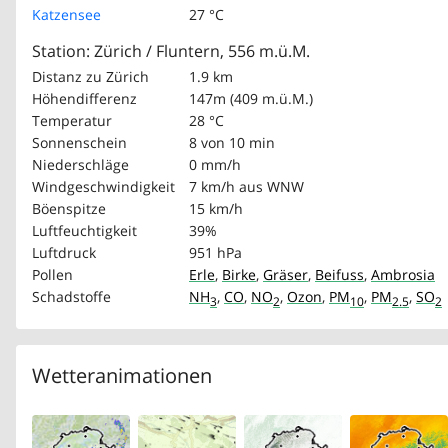
Katzensee
27 °C
Station: Zürich / Fluntern, 556 m.ü.M.
Distanz zu Zürich
1.9 km
Höhendifferenz
147m (409 m.ü.M.)
Temperatur
28 °C
Sonnenschein
8 von 10 min
Niederschläge
0 mm/h
Windgeschwindigkeit
7 km/h
aus WNW
Böenspitze
15 km/h
Luftfeuchtigkeit
39%
Luftdruck
951 hPa
Pollen
Erle
,
Birke
,
Gräser
,
Beifuss
,
Ambrosia
Schadstoffe
NH
,
CO
,
NO
,
Ozon
,
PM
,
PM
,
SO
3
2
10
2.5
2
Wetteranimationen