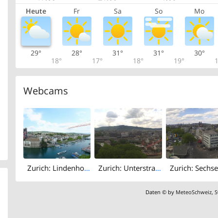
Heute
Fr
Sa
So
Mo
29°
28°
31°
31°
30°
18°
17°
18°
19°
1
Webcams
Zurich: Lindenhof: Zürich Stadthaus
Zurich: Unterstrass › South-west: Uetliberg
Daten © by
MeteoSchweiz
,
S