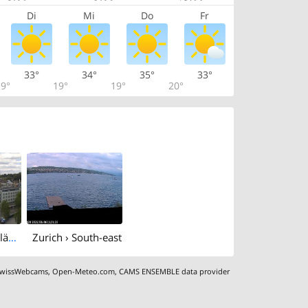
Di
Mi
Do
Fr
33°
34°
35°
33°
9°
19°
19°
20°
Zurich: Sechseläutenplatz
Zurich › South-east
wissWebcams
,
Open-Meteo.com
,
CAMS ENSEMBLE data provider