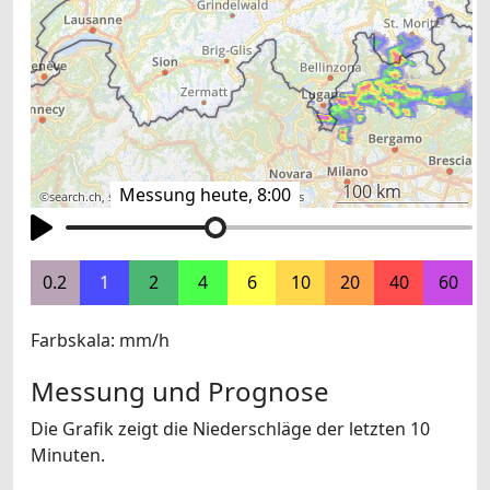
100 km
Messung heute, 8:00
©
search.ch
,
swisstopo
,
OpenStreetMap
,
others
0.2
1
2
4
6
10
20
40
60
Farbskala: mm/h
Messung und Prognose
Die Grafik zeigt die Niederschläge der letzten 10
Minuten.