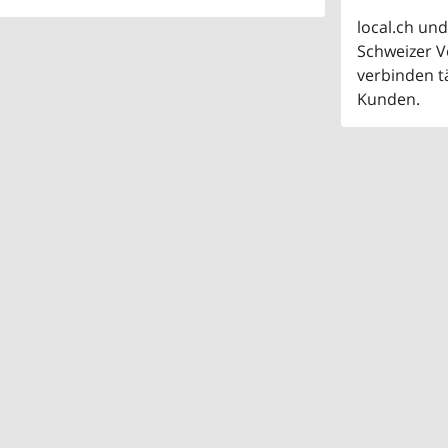
local.ch un
Schweizer V
verbinden t
Kunden.