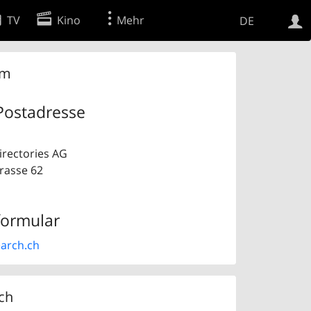
TV
Kino
Mehr
DE
Websuche
um
Apps
Postadresse
rectories AG
trasse 62
formular
arch.ch
ch