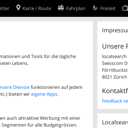
tter
Karte / Route
Fahrplan
Freizeit
Cookie-Richtlinie
Impress
ingungen
Cookie-Einstellungen
Unsere 
rklärung
Entwickler
rmationen und Tools für die tägliche
localsearch
vaten Lebens.
Swisscom Di
Förrlibucks
8021 Zürich
nsere Dienste
funktionieren auf jedem
Kontakt
tc.) bieten wir
eigene Apps
.
Feedback se
en auch attraktive Werbung mit einer
Localsear
n Segmenten für alle Budgetgrössen.