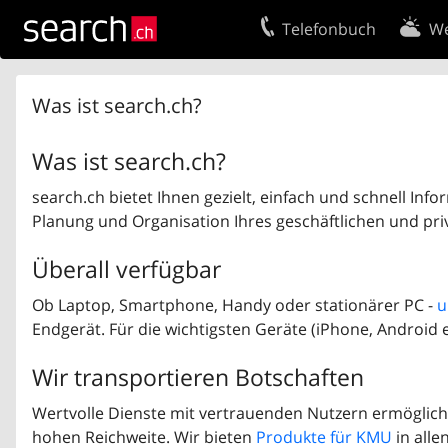
Telefonbuch
We
Ihr Eintrag
Kontakt
Was ist search.ch?
Kundencenter Geschäftskunden
Nutzungsbed
Was ist search.ch?
Impressum
Datenschutze
search.ch bietet Ihnen gezielt, einfach und schnell Info
Planung und Organisation Ihres geschäftlichen und pri
Überall verfügbar
Ob Laptop, Smartphone, Handy oder stationärer PC -
u
Endgerät. Für die wichtigsten Geräte (iPhone, Android e
Wir transportieren Botschaften
Wertvolle Dienste mit vertrauenden Nutzern ermöglich
hohen Reichweite. Wir bieten
Produkte für KMU
in alle