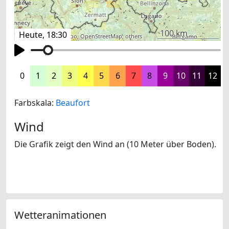
100 km
Heute, 18:30
©
search.ch
,
swisstopo
,
OpenStreetMap
,
others
0
1
2
3
4
5
6
7
8
9
10
11
12
Farbskala:
Beaufort
Wind
Die Grafik zeigt den Wind an (10 Meter über Boden).
Wetteranimationen