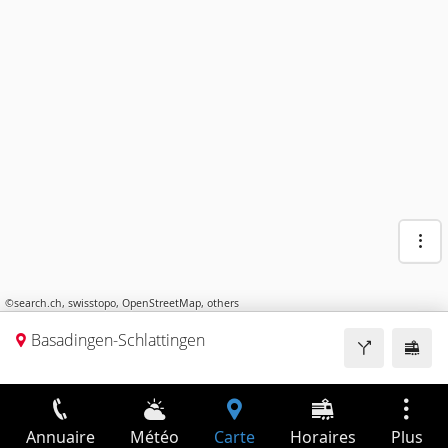
©
search.ch
,
swisstopo
,
OpenStreetMap
,
others
Basadingen-Schlattingen
Annuaire
Météo
Carte
Horaires
Plus