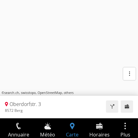
©
search.ch
,
swisstopo
,
OpenStreetMap
,
others
Oberdorfstr. 3
8572 Berg
Annuaire
Météo
Carte
Horaires
Plus