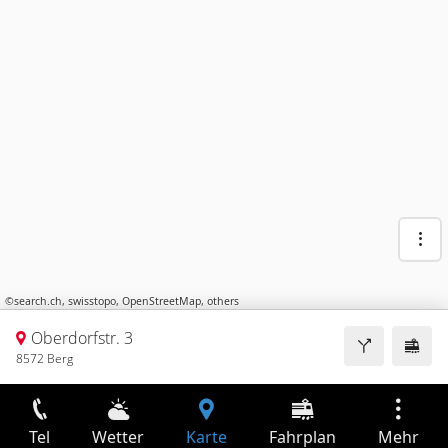
©
search.ch
,
swisstopo
,
OpenStreetMap
,
others
Oberdorfstr. 3
8572 Berg
Tel
Wetter
Karte
Fahrplan
Mehr