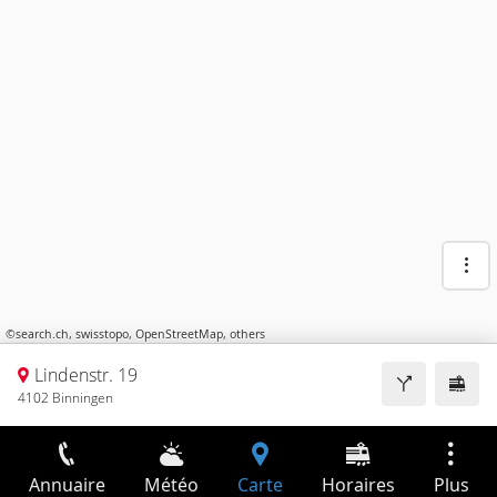
©
search.ch
,
swisstopo
,
OpenStreetMap
,
others
Lindenstr. 19
4102 Binningen
Annuaire
Météo
Carte
Horaires
Plus