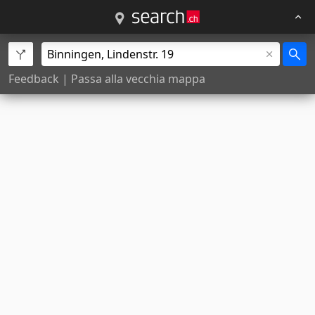
Feedback
|
Passa alla vecchia mappa