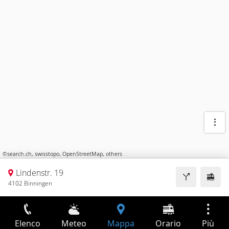
©
search.ch
,
swisstopo
,
OpenStreetMap
,
others
Lindenstr. 19
4102 Binningen
Elenco
Meteo
Mappa
Orario
Più