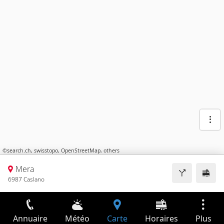
©
search.ch
,
swisstopo
,
OpenStreetMap
,
others
Mera
6987 Caslano
Annuaire
Météo
Carte
Horaires
Plus