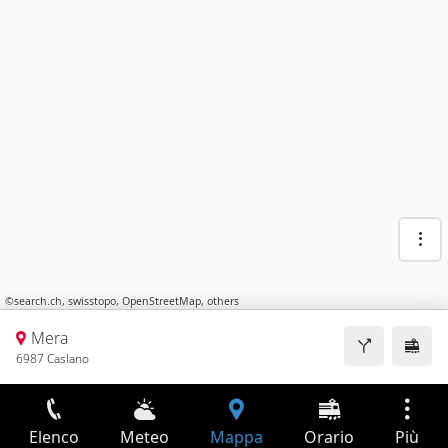
©
search.ch
,
swisstopo
,
OpenStreetMap
,
others
Mera
6987 Caslano
Elenco
Meteo
Mappa
Orario
Più