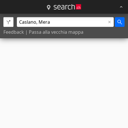
Feedback
|
Passa alla vecchia mappa