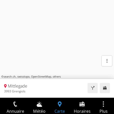
©
search.ch
,
swisstopo
,
OpenStreetMap
,
others
Mittlegade
3993 Grengiols
Annuaire
Météo
Carte
Horaires
Plus