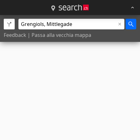
Feedback
|
Passa alla vecchia mappa