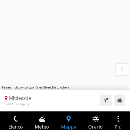
©
search.ch
,
swisstopo
,
OpenStreetMap
,
others
Mittlegade
3993 Grengiols
Elenco
Meteo
Mappa
Orario
Più