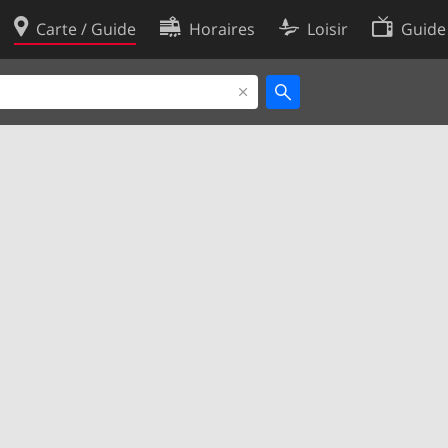
Carte / Guide
Horaires
Loisir
Guide
Politique en matière de cooki
utilisation
Préférences de cookies
des données
Développeurs