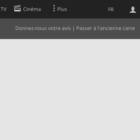
 TV
Cinéma
Plus
FR
Donnez-nous votre avis
|
Passer à l'ancienne carte
es
Web
Apps