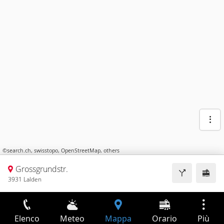
©
search.ch
,
swisstopo
,
OpenStreetMap
,
others
Grossgrundstr.
3931 Lalden
Elenco
Meteo
Mappa
Orario
Più