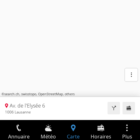
©
search.ch
,
swisstopo
,
OpenStreetMap
,
others
Av. de l'Elysée 6
1006 Lausanne
Annuaire
Météo
Carte
Horaires
Plus