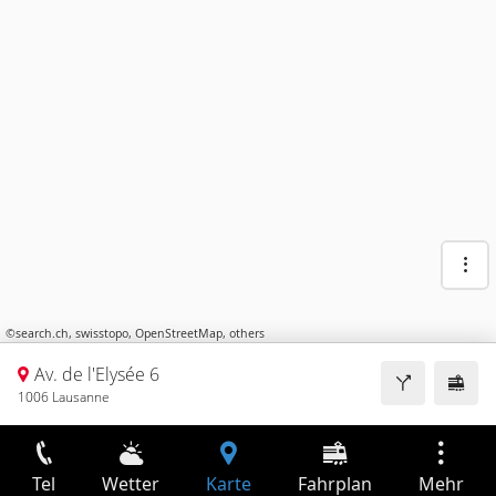
©
search.ch
,
swisstopo
,
OpenStreetMap
,
others
Av. de l'Elysée 6
1006 Lausanne
Tel
Wetter
Karte
Fahrplan
Mehr