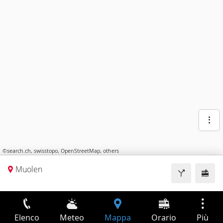
©
search.ch
,
swisstopo
,
OpenStreetMap
,
others
Muolen
Elenco
Meteo
Mappa
Orario
Più