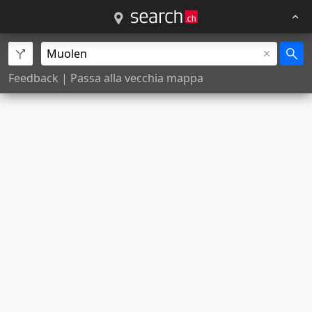
Feedback
|
Passa alla vecchia mappa