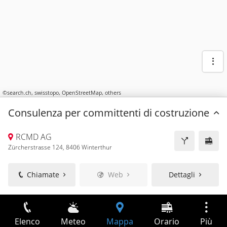
©
search.ch
,
swisstopo
,
OpenStreetMap
,
others
Consulenza per committenti di costruzione
RCMD AG
Zürcherstrasse 124, 8406 Winterthur
Chiamate
Web
Dettagli
Elenco
Meteo
Mappa
Orario
Più