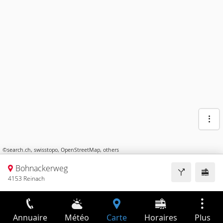
©
search.ch
,
swisstopo
,
OpenStreetMap
,
others
Bohnackerweg
4153 Reinach
Annuaire
Météo
Carte
Horaires
Plus