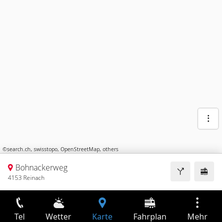
©
search.ch
,
swisstopo
,
OpenStreetMap
,
others
Bohnackerweg
4153 Reinach
Tel
Wetter
Karte
Fahrplan
Mehr