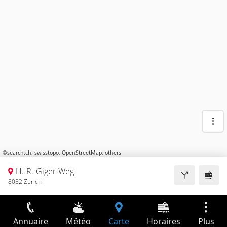
©
search.ch
,
swisstopo
,
OpenStreetMap
,
others
H.-R.-Giger-Weg
8052 Zürich
Annuaire
Météo
Carte
Horaires
Plus