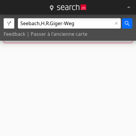
H.-R.-Giger-Weg, Seebach a été corrigée à
H.-R.-
Feedback
|
Passer à l'ancienne carte
Giger-Weg,
Zürich
.