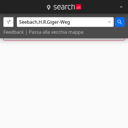
H.-R.-Giger-Weg, Seebach è stata corretta a
H.-
Feedback
|
Passa alla vecchia mappa
R.-Giger-Weg,
Zürich
.