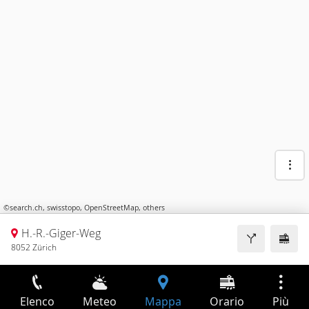
©
search.ch
,
swisstopo
,
OpenStreetMap
,
others
H.-R.-Giger-Weg
8052 Zürich
Elenco
Meteo
Mappa
Orario
Più