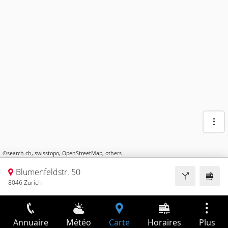
©
search.ch
,
swisstopo
,
OpenStreetMap
,
others
Blumenfeldstr. 50
8046 Zürich
Annuaire
Météo
Carte
Horaires
Plus