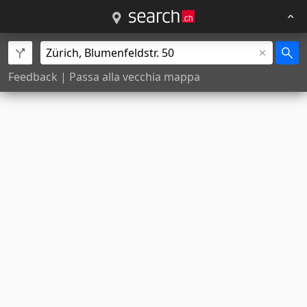
Feedback
|
Passa alla vecchia mappa