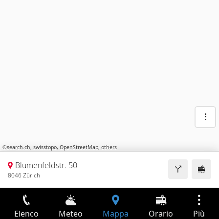
©
search.ch
,
swisstopo
,
OpenStreetMap
,
others
Blumenfeldstr. 50
8046 Zürich
Elenco
Meteo
Mappa
Orario
Più