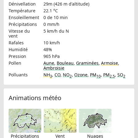
Dénivellation
29m (426 m d'altitude)
Température
22.1 °C
Ensoleillement
0 de 10 min
Précipitations
0 mm/h
Vitesse du
5 km/h
du N
vent
Rafales
10 km/h
Humidité
48%
Pression
965 hPa
Pollen
Aune
,
Bouleau
,
Graminées
,
Armoise
,
Ambroisie
Polluants
NH
,
CO
,
NO
,
Ozone
,
PM
,
PM
,
SO
3
2
10
2.5
2
Animations météo
Précipitations
Vent
Nuages