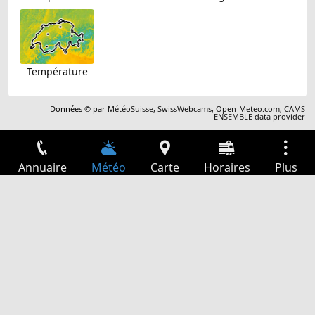
Température
Données © par
MétéoSuisse
,
SwissWebcams
,
Open-Meteo.com
,
CAMS
ENSEMBLE data provider
Annuaire
Météo
Carte
Horaires
Plus
Connexion
Services
Départs
Loisir