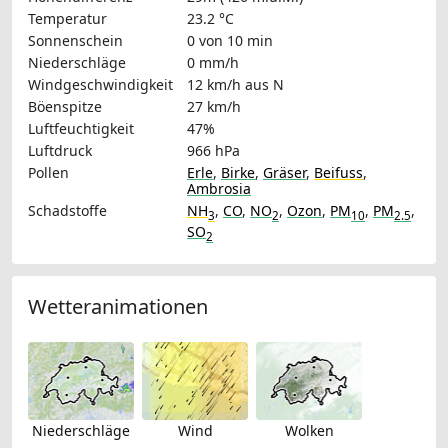
Temperatur
23.2 °C
Sonnenschein
0 von 10 min
Niederschläge
0 mm/h
Windgeschwindigkeit
12 km/h
aus N
Böenspitze
27 km/h
Luftfeuchtigkeit
47%
Luftdruck
966 hPa
Pollen
Erle
,
Birke
,
Gräser
,
Beifuss
,
Ambrosia
Schadstoffe
NH
,
CO
,
NO
,
Ozon
,
PM
,
PM
,
3
2
10
2.5
SO
2
Wetteranimationen
Niederschläge
Wind
Wolken