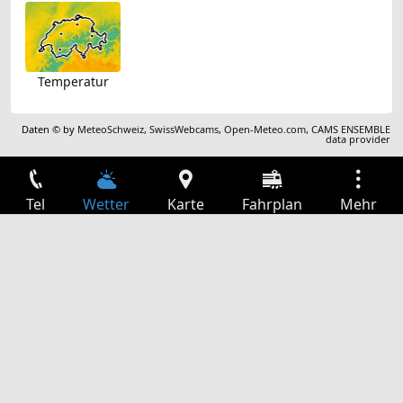
Temperatur
Daten © by
MeteoSchweiz
,
SwissWebcams
,
Open-Meteo.com
,
CAMS ENSEMBLE
data provider
Tel
Wetter
Karte
Fahrplan
Mehr
Anmelden
Dienste
Abfahrtstabelle
Freizeit