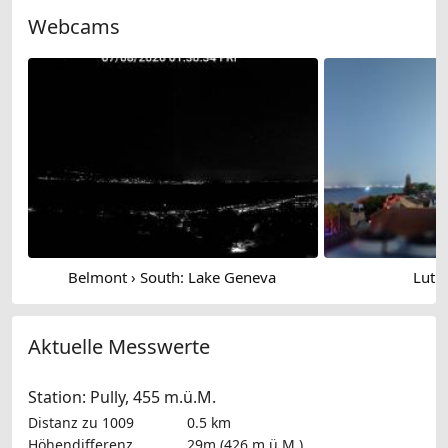
Webcams
Belmont › South: Lake Geneva
Lutry
Aktuelle Messwerte
Station: Pully, 455 m.ü.M.
Distanz zu 1009
0.5 km
Höhendifferenz
29m (426 m.ü.M.)