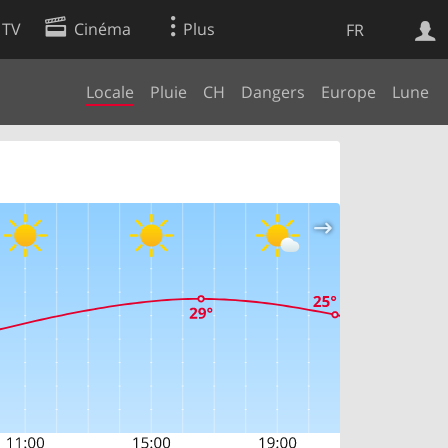
 TV
Cinéma
Plus
FR
Locale
Pluie
CH
Dangers
Europe
Lune
es
Web
Apps