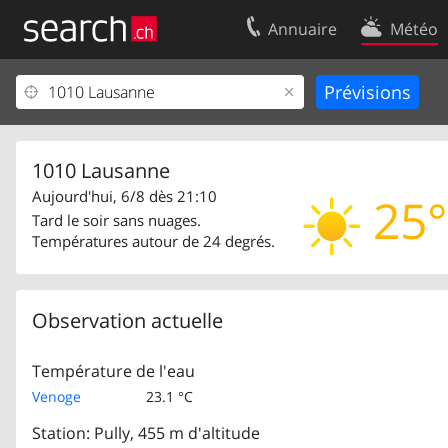
Annuaire
Météo
Votre inscription
Contact
Centre clients
Conditions d’
Mentions Légales
Protection 
1010 Lausanne
Aujourd'hui, 6/8 dès 21:10
25°
Tard le soir sans nuages.
Températures autour de 24 degrés.
Observation actuelle
Température de l'eau
Venoge
23.1 °C
Station: Pully, 455 m d'altitude