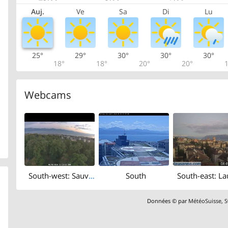
Auj.
Ve
Sa
Di
Lu
25°
29°
30°
30°
30°
18°
18°
20°
20°
1
Webcams
South-west: Sauvabelin Tower
South
Données © par
MétéoSuisse
,
S