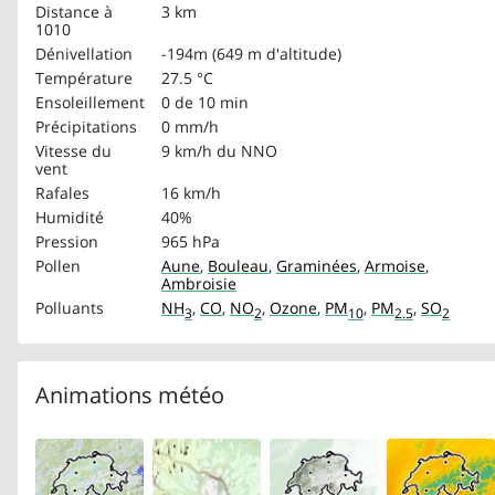
Distance à
3 km
1010
Dénivellation
-194m (649 m d'altitude)
Température
27.5 °C
Ensoleillement
0 de 10 min
Précipitations
0 mm/h
Vitesse du
9 km/h
du NNO
vent
Rafales
16 km/h
Humidité
40%
Pression
965 hPa
Pollen
Aune
,
Bouleau
,
Graminées
,
Armoise
,
Ambroisie
Polluants
NH
,
CO
,
NO
,
Ozone
,
PM
,
PM
,
SO
3
2
10
2.5
2
Animations météo