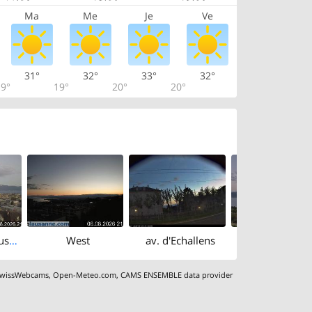
Ma
Me
Je
Ve
31°
32°
33°
32°
9°
19°
20°
20°
South-east: Lausanne Cathedral - Lake Geneva - Les Jumelles
West
av. d'Echallens
wissWebcams
,
Open-Meteo.com
,
CAMS ENSEMBLE data provider