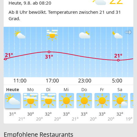
Heute, 9.8. ab 08:20
Ab 8 Uhr bewölkt. Temperaturen zwischen 21 und 31
Grad.
Heute
Mo
Di
Mi
Do
Fr
Sa
31°
30°
32°
33°
33°
33°
32°
2
21°
20°
20°
21°
20°
20°
19°
Empfohlene Restaurants