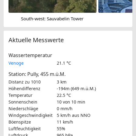
South-west: Sauvabelin Tower
Aktuelle Messwerte
Wassertemperatur
Venoge
21.1 °C
Station: Pully, 455 m.ü.M.
Distanz zu 1010
3 km
Höhendifferenz
-194m (649 m.ü.M.)
Temperatur
22.5 °C
Sonnenschein
10 von 10 min
Niederschläge
0 mm/h
Windgeschwindigkeit
5 km/h
aus NNO
Böenspitze
11 km/h
Luftfeuchtigkeit
55%
Luftdruck
965 hPa