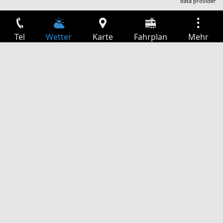
data provider
Tel
Wetter
Karte
Fahrplan
Mehr
Anmelden
Dienste
Abfahrtstabelle
Freizeit
TV-Programm
Kinoprogramm
Websuche
App